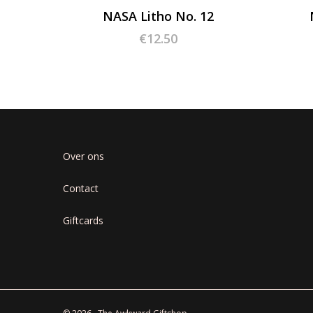
NASA Litho No. 12
€
12.50
Over ons
Contact
Giftcards