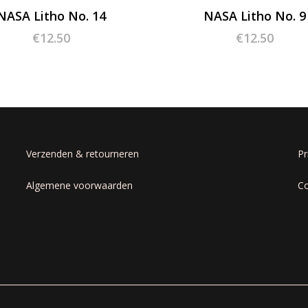
NASA Litho No. 14
NASA Litho No. 9
€
12.50
€
12.50
Verzenden & retourneren
Pr
Algemene voorwaarden
Co