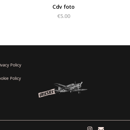
Cdv foto
€
5.00
ivacy Policy
okie Policy