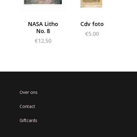
NASA Litho
Cdv foto
No. 8
€
5.00
€
12.50
Over ons
Contact
Giftcards