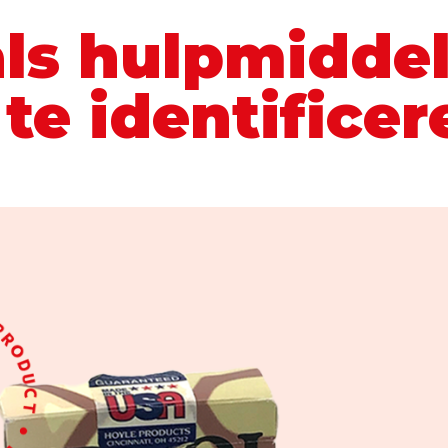
als hulpmidde
 te identificer