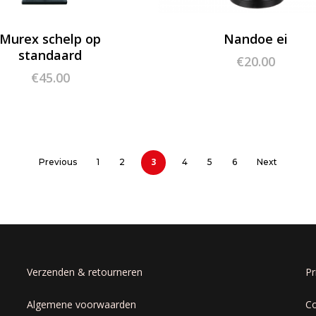
Murex schelp op
Nandoe ei
standaard
€
20.00
€
45.00
3
Previous
1
2
4
5
6
Next
Verzenden & retourneren
Pr
Algemene voorwaarden
Co