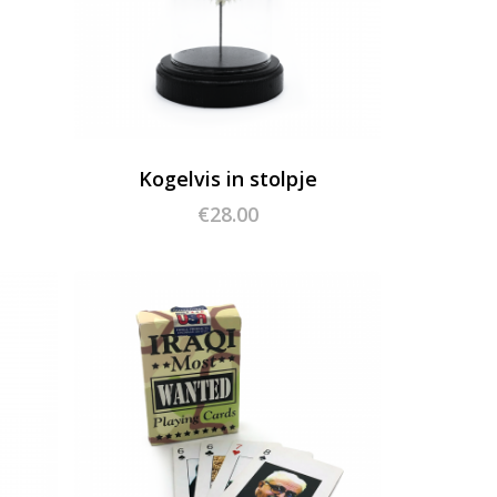
Kogelvis in stolpje
€
28.00