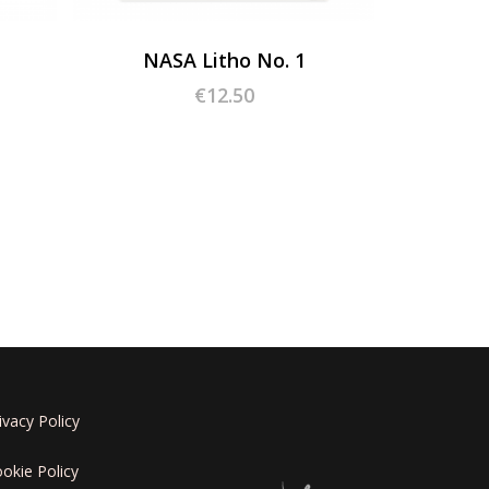
NASA Litho No. 1
€
12.50
ivacy Policy
okie Policy