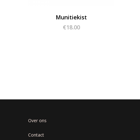
Munitiekist
€
18.00
Over ons
Contact